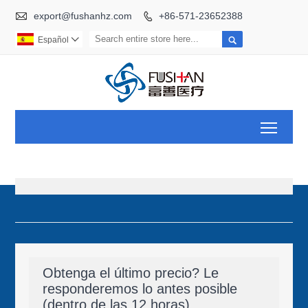

export@fushanhz.com
+86-571-23652388


Español

Toggl
Obtenga el último precio? Le
responderemos lo antes posible
(dentro de las 12 horas)